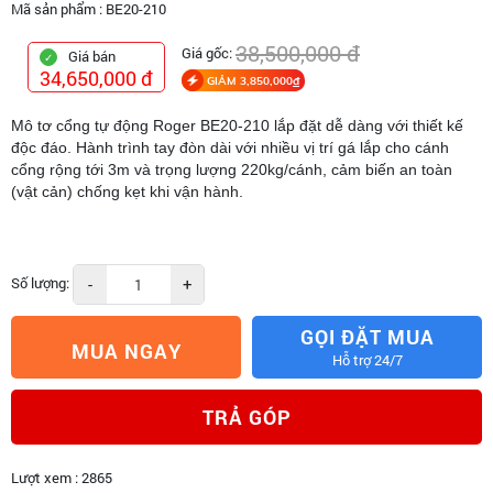
Mã sản phẩm :
BE20-210
38,500,000 đ
Giá gốc:
Giá bán
34,650,000 đ
GIẢM 3,850,000
đ
Mô tơ cổng tự động Roger BE20-210 lắp đặt dễ dàng với thiết kế
độc đáo. Hành trình tay đòn dài với nhiều vị trí gá lắp cho cánh
cổng rộng tới 3m và trọng lượng 220kg/cánh, cảm biến an toàn
(vật cản) chống kẹt khi vận hành.
Số lượng:
-
+
GỌI ĐẶT MUA
MUA NGAY
Hỗ trợ 24/7
TRẢ GÓP
Lượt xem : 2865