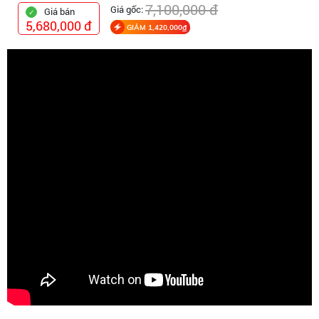
7,100,000 đ
Giá gốc:
Giá bán
5,680,000 đ
GIẢM 1,420,000
đ