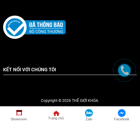
KẾT NỐI VỚI CHÚNG TÔI
Copyright © 2026 THẾ GIỚI KHÓA.
Online :
4
|
Tổng truy cập :
1165474
Trang chủ
Showroom
Zalo
Facebook
Tổng đài