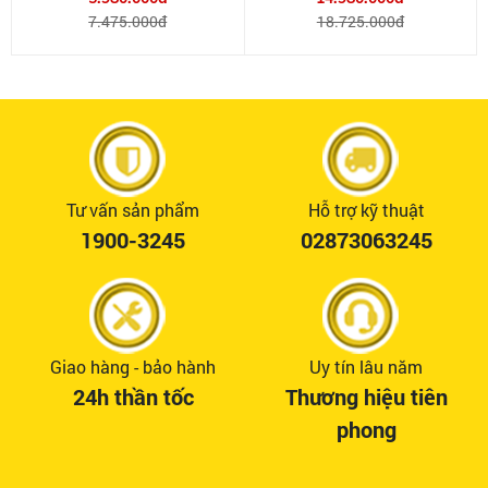
7.475.000đ
18.725.000đ
Tư vấn sản phẩm
Hỗ trợ kỹ thuật
1900-3245
02873063245
Giao hàng - bảo hành
Uy tín lâu năm
24h thần tốc
Thương hiệu tiên
phong