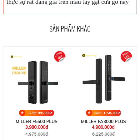
thực sự rất đáng giá trên mẫu tay gạt cửa gỗ này
SẢN PHẨM KHÁC
-20%
-20%
Giảm: 995,000đ
Giảm: 1,245,000đ
MILLER F5500 PLUS
MILLER FA3000 PLUS
3.980.000đ
4.980.000đ
4.975.000đ
6.225.000đ