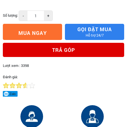
Số lượng:
-
+
GỌI ĐẶT MUA
MUA NGAY
Hỗ trợ 24/7
TRẢ GÓP
Lượt xem : 3398
Đánh giá:
Zalo