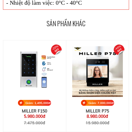
- Nhiệt độ làm việc: 0°C - 40°C
SẢN PHẨM KHÁC
-20%
-44%
Giảm: 1,495,000đ
Giảm: 7,000,000đ
MILLER F150
MILLER P75
5.980.000đ
8.980.000đ
7.475.000đ
15.980.000đ