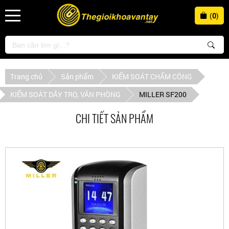
(
0
)
Trang chủ
Sản phẩm
KIỂM SOÁT CHẤM CÔNG
KIỂM SOÁT DÃY TRỌ, VĂN PHÒNG
MILLER SF200
CHI TIẾT SẢN PHẨM