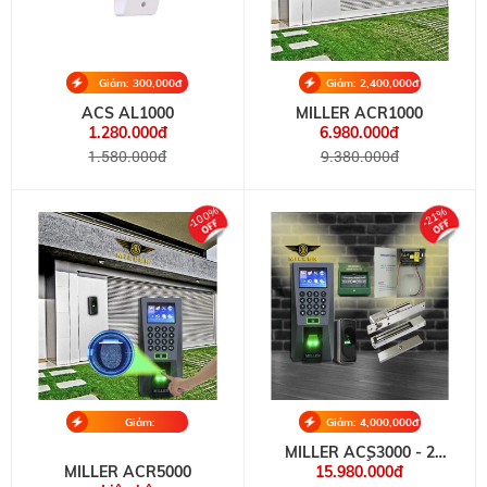
Giảm: 300,000đ
Giảm: 2,400,000đ
ACS AL1000
MILLER ACR1000
1.280.000đ
6.980.000đ
1.580.000đ
9.380.000đ
-100%
-21%
Giảm:
Giảm: 4,000,000đ
19,980,000đ
MILLER ACS3000 - 2
CHIỀU
MILLER ACR5000
15.980.000đ