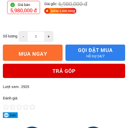
6,980,000 đ
Giá gốc:
Giá bán
5,980,000 đ
GIẢM 1,000,000
đ
Số lượng:
-
+
GỌI ĐẶT MUA
MUA NGAY
Hỗ trợ 24/7
TRẢ GÓP
Lượt xem : 2925
Đánh giá:
Zalo