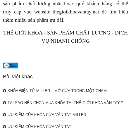
sản phẩm chất lượng nhất hoặc quý khách hàng có thể
truy cập vào website thegioikhoavantay.net để tìm hiểu
thêm nhiều sản phẩm ưu đãi.
THẾ GIỚI KHÓA - SẢN PHẨM CHẤT LƯỢNG - DỊCH
VỤ NHANH CHÓNG
Zalo
Bài viết khác
KHÓA ĐIỆN TỬ MILLER – MỞ CỬA TRONG MỘT CHẠM
TẠI SAO NÊN CHỌN MUA KHÓA TẠI THẾ GIỚI KHÓA VÂN TAY ?
ƯU ĐIỂM CỦA KHÓA CỬA VÂN TAY MILLER
ƯU ĐIỂM CỦA KHÓA CỬA VÂN TAY