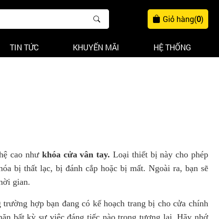
Giỏ hàng
(
0
)
TIN TỨC
KHUYẾN MÃI
HỆ THỐNG
ghệ cao như
khóa cửa vân tay.
Loại thiết bị này cho phép
a bị thất lạc, bị đánh cắp hoặc bị mất. Ngoài ra, bạn sẽ
hời gian.
ng trường hợp bạn đang có kế hoạch trang bị cho cửa chính
hặn bất kỳ sự việc đáng tiếc nào trong tương lai. Hãy nhớ