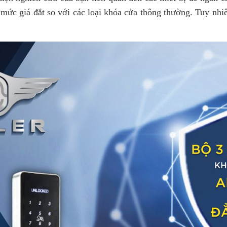
TỰ
 mức giá đắt so với các loại khóa cửa thông thường. Tuy nhi
ROBOT
ĐỘNG
HÚT
NHÀ
BỤI -
THÔNG
LAU
MINH
NHÀ
CHUÔNG
CỬA
MÀN
HÌNH
DỊCH
VỤ
LẮP ,
SỬA
CHƯA
KHÓA