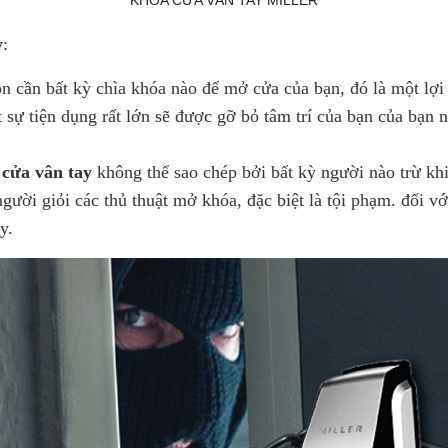
KHÓA CỬA VÂN TAY MILLER
y
:
n cần bất kỳ chìa khóa nào để mở cửa của bạn, đó là một lợi t
sự tiện dụng rất lớn sẽ được gỡ bỏ tâm trí của bạn của bạn 
cửa vân tay
không thể sao chép bởi bất kỳ người nào trừ kh
ười giỏi các thủ thuật mở khóa, đặc biệt là tội phạm. đối v
y.