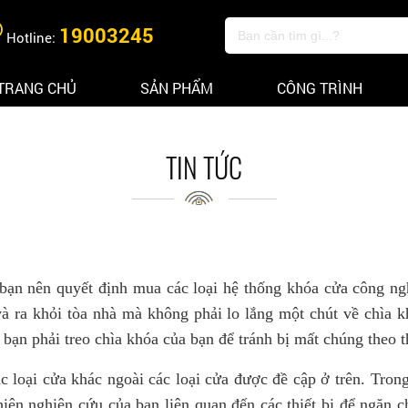
19003245
Hotline:
TRANG CHỦ
SẢN PHẨM
CÔNG TRÌNH
KHOÁ
KHOÁ
VÂN
THẺ TỪ
TIN TỨC
TAY
KHÁCH
CAO
SẠN
CẤP
KHÓA
KÉT
CƠ
SẮT
CAO
ĐIỆN
CẤP
TỬ
t bạn nên quyết định mua các loại hệ thống khóa cửa công n
CAMERA
 ra khỏi tòa nhà mà không phải lo lắng một chút về chìa khó
KIỂM
KHÓA
SOÁT
 bạn phải treo chìa khóa của bạn để tránh bị mất chúng theo t
VÂN
CHẤM
TAY
CÔNG
c loại cửa khác ngoài các loại cửa được đề cập ở trên. Tro
TỦ
CỔNG
ĐỒ
iện nghiên cứu của bạn liên quan đến các thiết bị để ngăn c