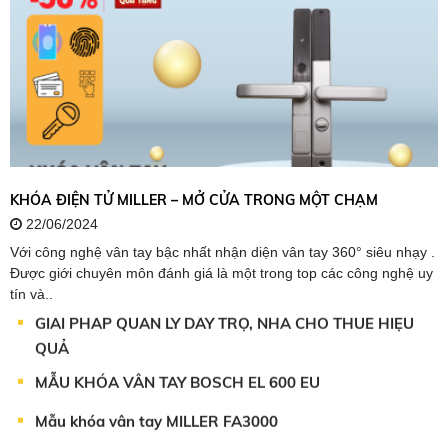
KHÓA CỬA THÔNG MINH THƯƠNG HIỆU ĐỨC CHO GIA
ĐÌNH VIỆT
TẠI SAO NÊN CHỌN MUA KHÓA TẠI THẾ GIỚI KHÓA
VÂN TAY
TẠI SAO NÊN CHỌN MUA KHÓA TẠI THẾ GIỚI KHÓA
VÂN TAY ?
ƯU ĐIỂM CỦA KHÓA CỬA VÂN TAY MILLER
KHÓA ĐIỆN TỬ MILLER – MỞ CỬA TRONG MỘT CHẠM
ƯU ĐIỂM CỦA KHÓA CỬA VÂN TAY
22/06/2024
Với công nghệ vân tay bậc nhất nhận diện vân tay 360° siêu nhạy .
THẾ GIỚI KHÓA
Được giới chuyên môn đánh giá là một trong top các công nghệ uy
tín và..
GIẢI PHÁP QUẢN LÝ DÃY TRỌ, NHÀ CHO THUÊ HIỆU
QUẢ
MẪU KHÓA VÂN TAY BOSCH EL 600 EU
Mẫu khóa vân tay MILLER FA3000
Khóa vân tay DK3000