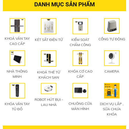
DANH MỤC SẢN PHẨM
KHOÁ VÂN TAY
CỔNG TỰ ĐỘNG
KIỂM SOÁT
KÉT SẮT ĐIỆN TỬ
CAO CẤP
CHẤM CÔNG
CAMERA
NHÀ THÔNG
KHÓA CƠ CAO
KHOÁ THẺ TỪ
MINH
CẤP
KHÁCH SẠN
ROBOT HÚT BỤI -
CHUÔNG CỬA
DỊCH VỤ LẮP ,
KHÓA VÂN TAY
LAU NHÀ
MÀN HÌNH
SỬA CHƯA
TỦ ĐỒ
KHÓA