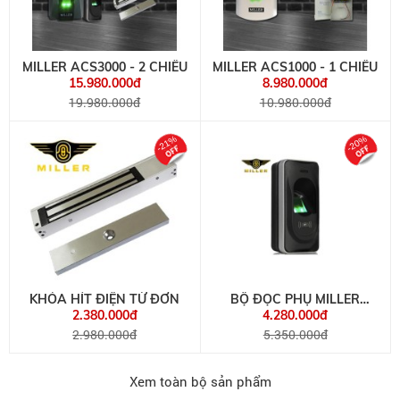
MILLER ACS3000 - 2 CHIỀU
MILLER ACS1000 - 1 CHIỀU
15.980.000đ
8.980.000đ
19.980.000đ
10.980.000đ
-21%
-20%
KHÓA HÍT ĐIỆN TỪ ĐƠN
BỘ ĐỌC PHỤ MILLER
FR1200
2.380.000đ
4.280.000đ
2.980.000đ
5.350.000đ
Xem toàn bộ sản phẩm