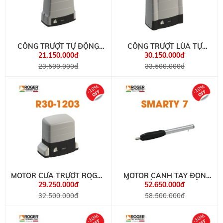
CỔNG TRƯỢT TỰ ĐỘNG
CỔNG TRƯỢT LÙA TỰ
ROGER KIT H30-640 NHẬP
ĐỘNG KIT G30-1803
21.150.000đ
30.150.000đ
KHẨU ITALY
23.500.000đ
33.500.000đ
-10%
-10%
MOTOR CỬA TRƯỢT ROGER
MOTOR CÁNH TAY ĐÒN
KIT R30-1203 ĐÓNG MỞ TỰ
CỔNG MỞ XOAY TỰ ĐỘNG
29.250.000đ
52.650.000đ
ĐỘNG
ROGER SMARTY 7
32.500.000đ
58.500.000đ
-10%
-10%