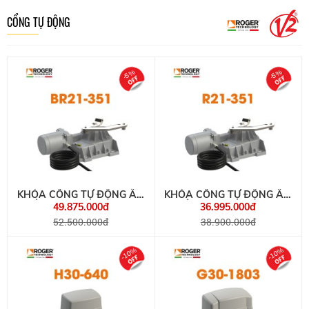
CỔNG TỰ ĐỘNG
-5%
-5%
KHÓA CỔNG TỰ ĐỘNG ÂM
KHÓA CỔNG TỰ ĐỘNG ÂM
SÀN ROGER BR21-351
SÀN ROGER R21-351
49.875.000đ
36.995.000đ
ITALIA
ITALIA
52.500.000đ
38.900.000đ
-10%
-10%