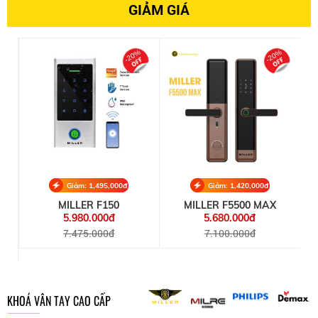
GIẢM GIÁ
%
-20%
-20%
Giảm: 1,495,000đ
Giảm: 1,420,000đ
MILLER F150
MILLER F5500 MAX
5.980.000đ
5.680.000đ
7.475.000đ
7.100.000đ
KHOÁ VÂN TAY CAO CẤP