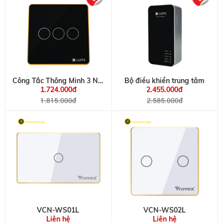
Công Tắc Thông Minh 3 Nút
Bộ điều khiển trung tâm
Viền Nhôm, Kính Phẳng
1.724.000đ
2.455.000đ
1.815.000đ
2.585.000đ
VCN-WS01L
VCN-WS02L
Liên hệ
Liên hệ