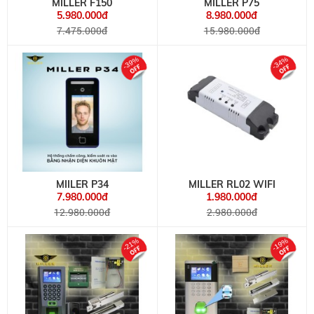
MILLER F150
MILLER P75
5.980.000đ
8.980.000đ
7.475.000đ
15.980.000đ
-39%
-34%
MIILER P34
MILLER RL02 WIFI
7.980.000đ
1.980.000đ
12.980.000đ
2.980.000đ
-21%
-19%