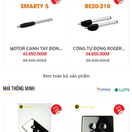
MOTOR CÁNH TAY ĐÒN
CỔNG TỰ ĐỘNG ROGER
CỔNG MỞ XOAY TỰ ĐỘNG
BE20-210 ITALY
43.650.000đ
34.650.000đ
ROGER SMARTY 5
48.500.000đ
38.500.000đ
Xem toàn bộ sản phẩm
NHÀ THÔNG MINH
-6%
-5%