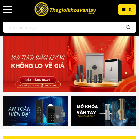
(
0
)