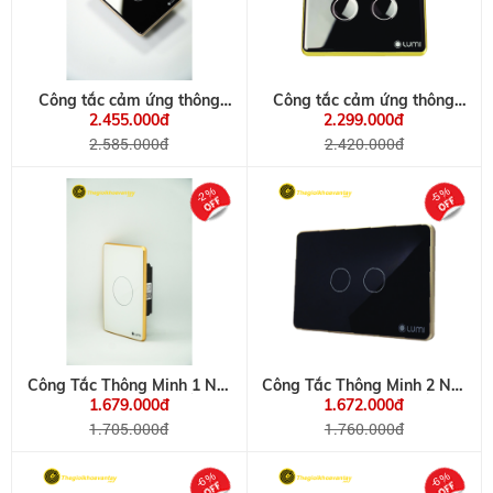
Công tắc cảm ứng thông
Công tắc cảm ứng thông
minh kính lõm viền
minh kính lõm viền Vàng
2.455.000đ
2.299.000đ
Champagne
2.585.000đ
2.420.000đ
-2%
-5%
Công Tắc Thông Minh 1 Nút
Công Tắc Thông Minh 2 Nút
Viền Nhôm, Kính Phẳng
Viền Nhôm, Kính Phẳng
1.679.000đ
1.672.000đ
1.705.000đ
1.760.000đ
-6%
-6%